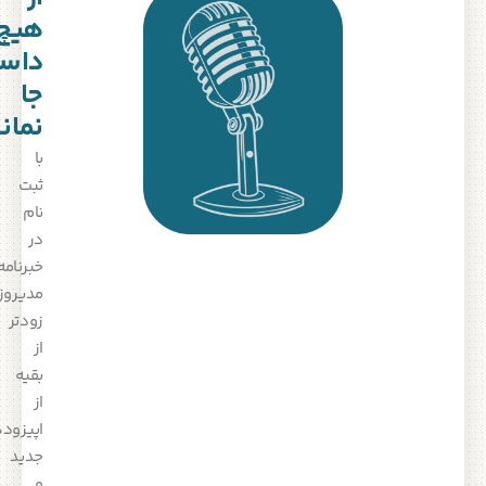
هیچ
داستانی
جا
نمانید!
با
ثبت‌
نام
در
خبرنامه
مدیروز،
زودتر
از
بقیه
از
اپیزودهای
جدید
و