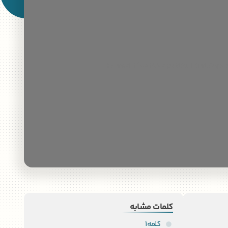
/home/h308266/public_html/wp-c
کلمات مشابه
کلمه1