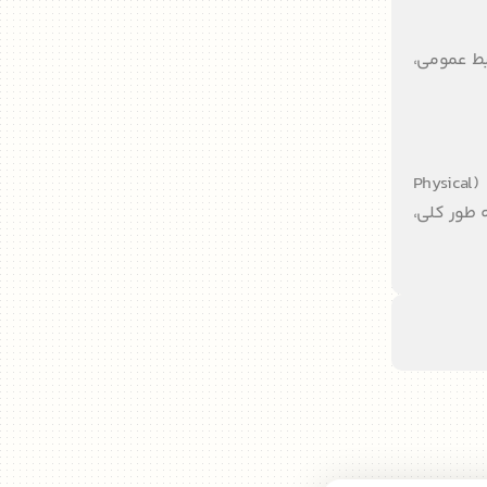
بط عمومی،
با گذشت زمان و تغییرات بازار، برخی مدل‌های جدیدتر، عناصر دیگری مانند مردم (People)، فرآیند (Process) و شواهد فیزیکی (Physical
ند. به طور کلی،