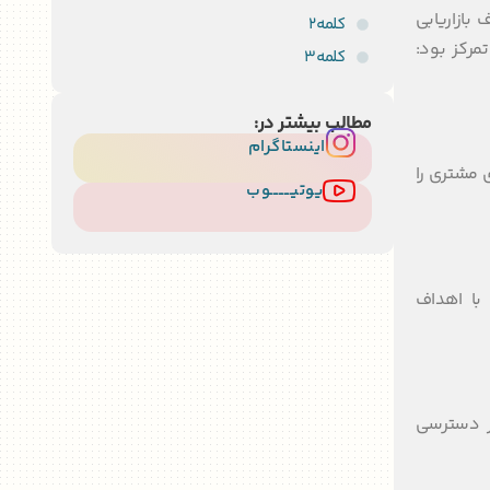
بازاریابی
کلمه2
ین مفهوم که توسط E. Jerome McCarthy مطرح شد، در ابتدا بر چهار عنصر اصلی معروف به فورپی (4P) تمرکز بود:
کلمه3
مطالب بیشتر در:
اینستاگرام
 مشتری را
یوتیــــــــوب
با اهداف
ر دسترسی