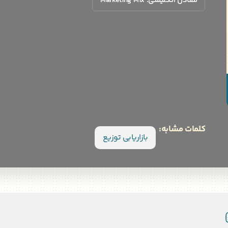
معادل انگلیسی: Marketing Mix
Warning
: Array to string conversion in
ontent/plugins/jet-engine/includes/modules/dynamic-
visibility/inc/conditions/base.php
on line
166
کلمات مشابه:
بازاریابی توزیع