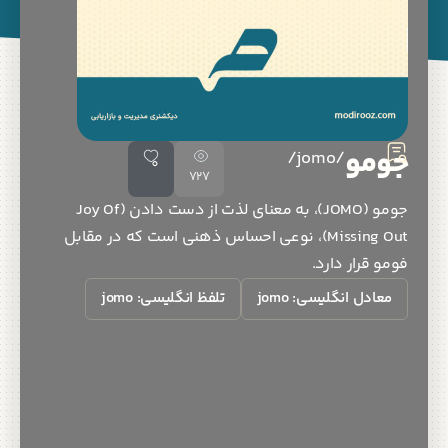
مو
/jomo/
0
727
جومو (JOMO)، به معنای لذت از دست دادن (Joy Of
Missing Out)، نوعی احساس ذهنی است که در مقابل
 قرار دارد.
ادل انگلیسی: jomo
تلفظ انگلیسی: jomo
Warn
/home/h308266/public_html/w