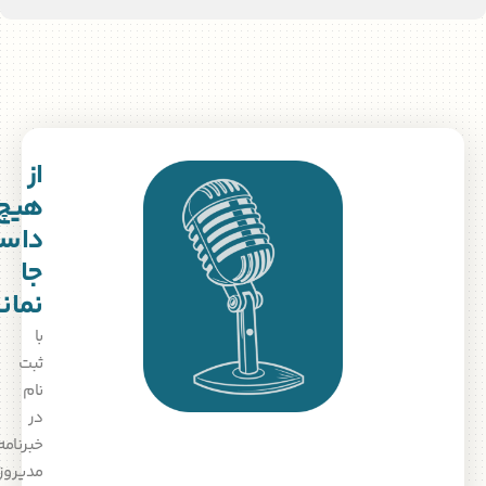
از
هیچ
داستانی
جا
نمانید!
با
ثبت‌
نام
در
خبرنامه
مدیروز،