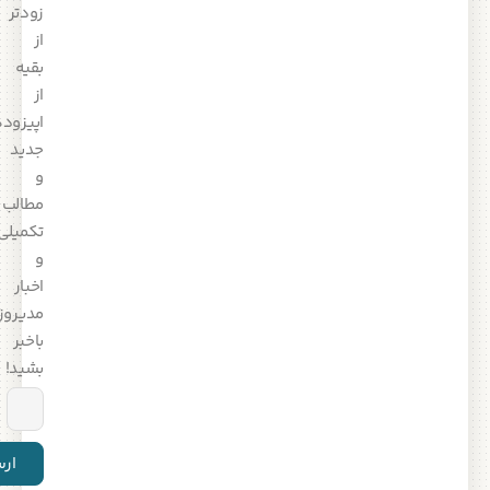
زودتر
از
بقیه
از
اپیزودهای
جدید
و
مطالب
تکمیلی
و
اخبار
مدیروز
باخبر
بشید!
ارسال