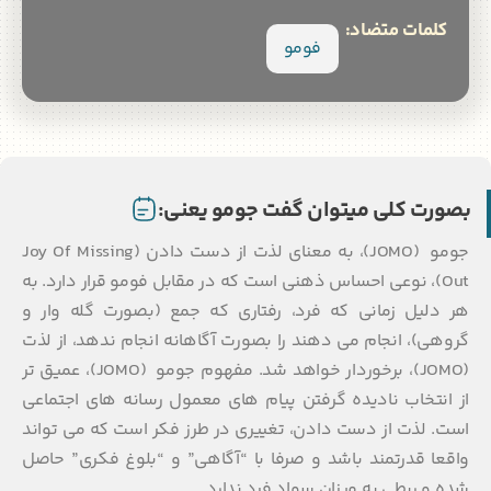
ات متضاد:
فومو
 کلی میتوان گفت جومو یعنی:
جومو (JOMO)، به معنای لذت از دست دادن (Joy Of Missing
)، نوعی احساس ذهنی است که در مقابل فومو قرار دارد. به
ل زمانی که فرد، رفتاری که جمع (بصورت گله وار و
، انجام می دهند را بصورت آگاهانه انجام ندهد، از لذت
(JOMO)، برخوردار خواهد شد. مفهوم جومو (JOMO)، عمیق تر
خاب نادیده گرفتن پیام های معمول رسانه های اجتماعی
ذت از دست دادن، تغییری در طرز فکر است که می تواند
قدرتمند باشد و صرفا با “آگاهی” و “بلوغ فکری” حاصل
بطی به میزان سواد فرد ندارد.