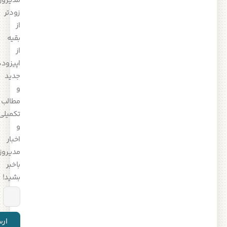
مدیروز،
زودتر
از
بقیه
از
اپیزودهای
جدید
و
مطالب
تکمیلی
و
اخبار
مدیروز
باخبر
بشید!
ارسال