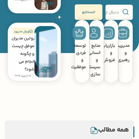
03 ژانویه 2026
جستجو
ژورنال مدیروز
روتین مدیران
ت
بازاریابی
منابع
توسعه
موفق چیست
و
انسانی
فردی
و چگونه
فروش
و
و
انجام می
سیستم
موفقیت
شود؟
سازی
01 ژانویه 2026
 مطالب